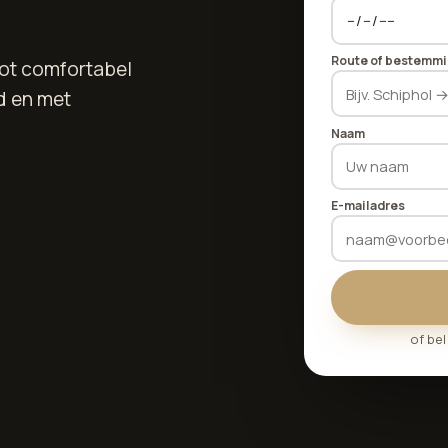
Route of bestemm
tot comfortabel
d en met
Naam
E-mailadres
of be