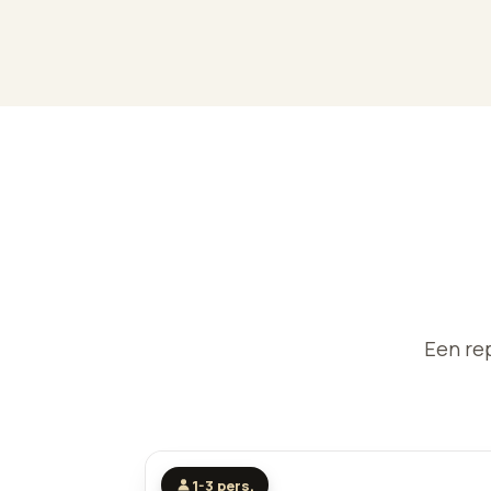
Een rep
1-3 pers.