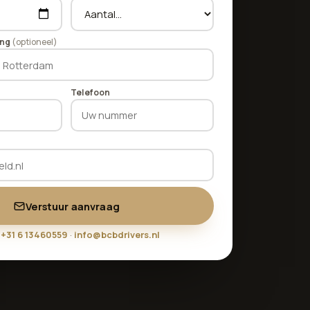
ing
(optioneel)
Telefoon
Verstuur aanvraag
l
+31 6 13460559
·
info@bcbdrivers.nl