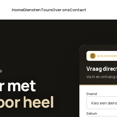
Home
Diensten
Tours
Over ons
Contact
Vraag direc
ND
Vul in en ontvang 
r met
oor heel
Dienst
Datum