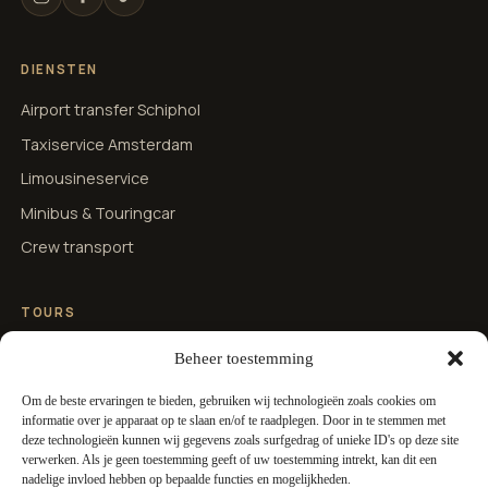
DIENSTEN
Airport transfer Schiphol
Taxiservice Amsterdam
Limousineservice
Minibus & Touringcar
Crew transport
TOURS
Amsterdam
Beheer toestemming
Zaanse Schans
Om de beste ervaringen te bieden, gebruiken wij technologieën zoals cookies om
Keukenhof
informatie over je apparaat op te slaan en/of te raadplegen. Door in te stemmen met
deze technologieën kunnen wij gegevens zoals surfgedrag of unieke ID's op deze site
Giethoorn
verwerken. Als je geen toestemming geeft of uw toestemming intrekt, kan dit een
nadelige invloed hebben op bepaalde functies en mogelijkheden.