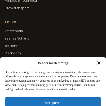
Minibus & Touringcar
Crew transport
TOURS
Amsterdam
Zaanse Schans
Keukenhof
Giethoorn
Brugge & Brussel
Beheer toestemming
Om de beste ervaringen te bieden, gebruiken wij technologieën zoals cookies om
CONTACT
informatie over je apparaat op te slaan en/of te raadplegen. Door in te stemmen met
deze technologieën kunnen wij gegevens zoals surfgedrag of unieke ID's op deze site
Over ons
verwerken. Als je geen toestemming geeft of uw toestemming intrekt, kan dit een
nadelige invloed hebben op bepaalde functies en mogelijkheden.
Contact & offerte
+31 6 13460559
Accepteren
WhatsApp