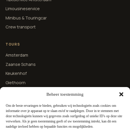
Limousineservice
Minibus & Touringcar
Crew transport
TOURS
Amsterdam
Zaanse Schans
Keukenhof
Giethoorn
Brugge & Brussel
Beheer toestemming
Om de beste ervaringen te bieden, gebruiken wij technologieën zoals cookies om
CONTACT
informatie over je apparaat op te slaan en/of te raadplegen. Door in te stemmen met
deze technologieën kunnen wij gegevens zoals surfgedrag of unieke ID's op deze site
Over ons
verwerken. Als je geen toestemming geeft of uw toestemming intrekt, kan dit een
nadelige invloed hebben op bepaalde functies en mogelijkheden.
Contact & offerte