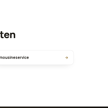
sten
imousineservice
→