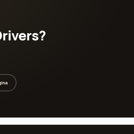
Drivers?
gina