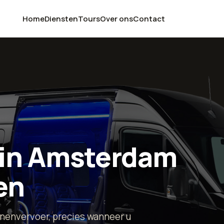
Home
Diensten
Tours
Over ons
Contact
 in Amsterdam
en
nenvervoer, precies wanneer u