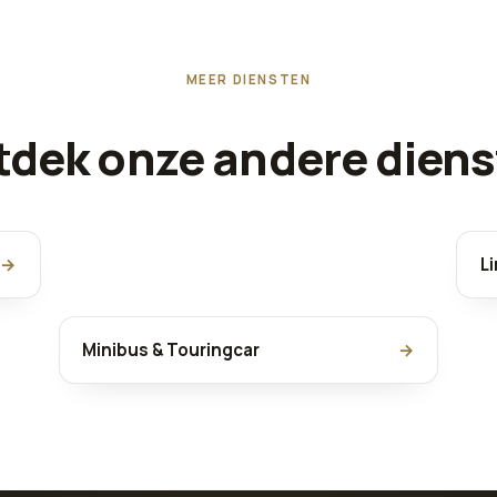
MEER DIENSTEN
dek onze andere dien
→
L
Minibus & Touringcar
→