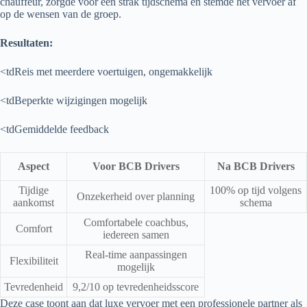
chauffeur, zorgde voor een strak tijdschema en stemde het vervoer af
op de wensen van de groep.
Resultaten:
<tdReis met meerdere voertuigen, ongemakkelijk
<tdBeperkte wijzigingen mogelijk
<tdGemiddelde feedback
Aspect
Voor BCB Drivers
Na BCB Drivers
Tijdige
100% op tijd volgens
Onzekerheid over planning
aankomst
schema
Comfortabele coachbus,
Comfort
iedereen samen
Real-time aanpassingen
Flexibiliteit
mogelijk
Tevredenheid
9,2/10 op tevredenheidsscore
Deze case toont aan dat luxe vervoer met een professionele partner als