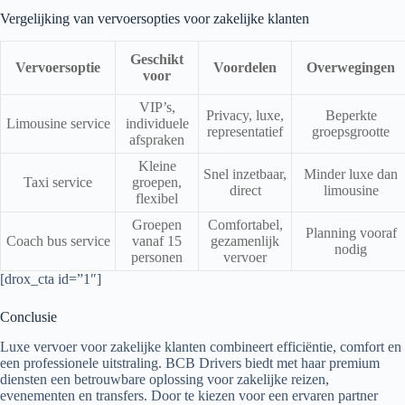
Vergelijking van vervoersopties voor zakelijke klanten
Geschikt
Vervoersoptie
Voordelen
Overwegingen
voor
VIP’s,
Privacy, luxe,
Beperkte
Limousine service
individuele
representatief
groepsgrootte
afspraken
Kleine
Snel inzetbaar,
Minder luxe dan
Taxi service
groepen,
direct
limousine
flexibel
Groepen
Comfortabel,
Planning vooraf
Coach bus service
vanaf 15
gezamenlijk
nodig
personen
vervoer
[drox_cta id=”1″]
Conclusie
Luxe vervoer voor zakelijke klanten combineert efficiëntie, comfort en
een professionele uitstraling. BCB Drivers biedt met haar premium
diensten een betrouwbare oplossing voor zakelijke reizen,
evenementen en transfers. Door te kiezen voor een ervaren partner